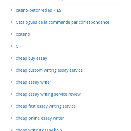
casino-betonred.es – ES
Catalogues de la commande par correspondance
ccasino
CH
cheap buy essay
cheap custom writing essay service
cheap essay writer
cheap essay writing service review
cheap fast essay writing service
cheap online essay writer
cheap writing essay help