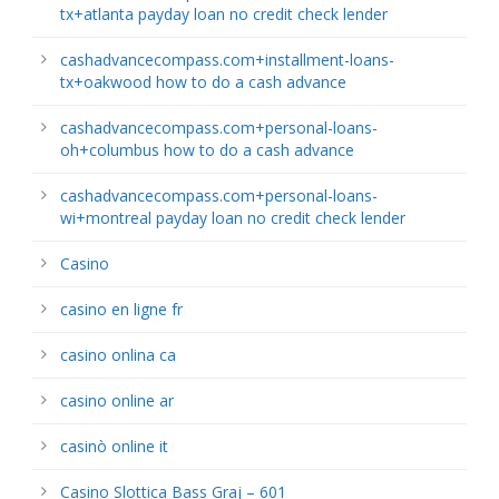
tx+atlanta payday loan no credit check lender
cashadvancecompass.com+installment-loans-
tx+oakwood how to do a cash advance
cashadvancecompass.com+personal-loans-
oh+columbus how to do a cash advance
cashadvancecompass.com+personal-loans-
wi+montreal payday loan no credit check lender
Casino
casino en ligne fr
casino onlina ca
casino online ar
casinò online it
Casino Slottica Bass Graj – 601