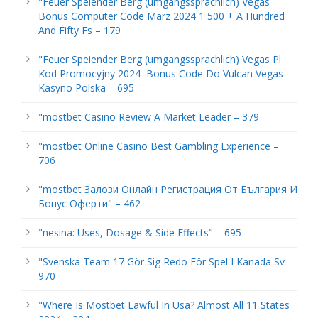
"Feuer Speiender Berg (umgangssprachlich) Vegas
Bonus Computer Code März 2024 1 500 + A Hundred
And Fifty Fs – 179
"Feuer Speiender Berg (umgangssprachlich) Vegas Pl
Kod Promocyjny 2024 ️ Bonus Code Do Vulcan Vegas
Kasyno Polska – 695
"mostbet Casino Review A Market Leader – 379
"mostbet Online Casino Best Gambling Experience –
706
"mostbet Залози Онлайн Регистрация От България И
Бонус Оферти" – 462
"nesina: Uses, Dosage & Side Effects" – 695
"Svenska Team 17 Gör Sig Redo För Spel I Kanada Sv –
970
"Where Is Mostbet Lawful In Usa? Almost All 11 States