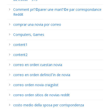
Comment prГ©parer une mariГ©e par correspondance
Reddit
comprar una novia por correo
Computers, Games
content1
content2
correo en orden cuestan novia
correo en orden definiciГіn de novia
correo orden novia craigslist
correo orden sitios de novias reddit
costo medio della sposa per corrispondenza