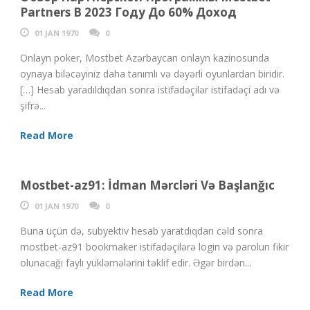
Partners В 2023 Году До 60% Доход
01 JAN 1970
0
Onlayn poker, Mostbet Azərbaycan onlayn kazinosunda
oynaya biləcəyiniz daha tanımlı və dəyərli oyunlardan biridir.
[…] Hesab yaradıldıqdan sonra istifadəçilər istifadəçi adı və
şifrə...
Read More
Mostbet-az91: İdman Mərcləri Və Başlanğıc
01 JAN 1970
0
Buna üçün də, subyektiv hesab yaratdıqdan cəld sonra
mostbet-az91 bookmaker istifadəçilərə login və parolun fikir
olunacağı faylı yükləmələrini təklif edir. Əgər birdən...
Read More