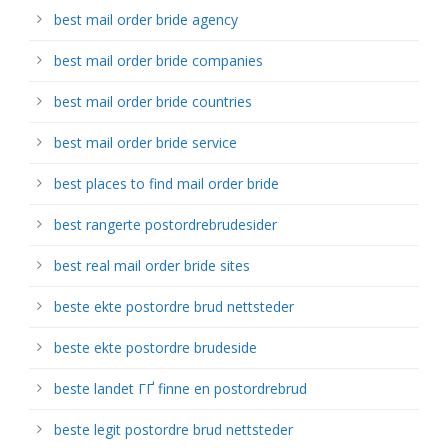
best mail order bride agency
best mail order bride companies
best mail order bride countries
best mail order bride service
best places to find mail order bride
best rangerte postordrebrudesider
best real mail order bride sites
beste ekte postordre brud nettsteder
beste ekte postordre brudeside
beste landet ГҐ finne en postordrebrud
beste legit postordre brud nettsteder