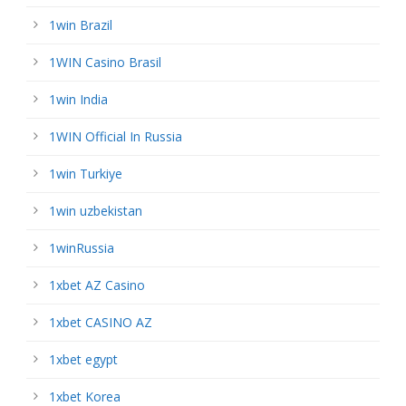
1win Brazil
1WIN Casino Brasil
1win India
1WIN Official In Russia
1win Turkiye
1win uzbekistan
1winRussia
1xbet AZ Casino
1xbet CASINO AZ
1xbet egypt
1xbet Korea