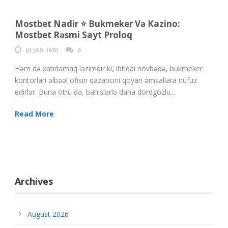
Mostbet Nadir ⭐️ Bukmeker Və Kazino:
Mostbet Rəsmi Sayt Proloq
01 JAN 1970
0
Həm də xatırlamaq lazımdır ki, ibtidai növbədə, bukmeker
kontorları əlbəəl ofisin qazancını qoyan əmsallara nüfuz
edirlər. Buna ötrü də, bahislərlə daha dördgözlü...
Read More
Archives
August 2026