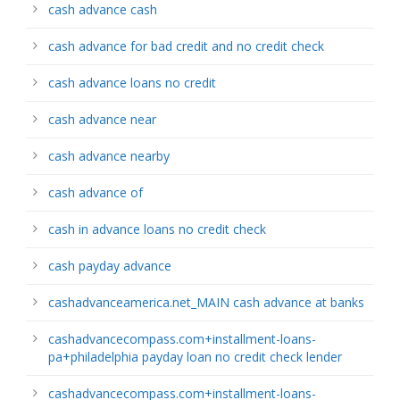
cash advance cash
cash advance for bad credit and no credit check
cash advance loans no credit
cash advance near
cash advance nearby
cash advance of
cash in advance loans no credit check
cash payday advance
cashadvanceamerica.net_MAIN cash advance at banks
cashadvancecompass.com+installment-loans-
pa+philadelphia payday loan no credit check lender
cashadvancecompass.com+installment-loans-