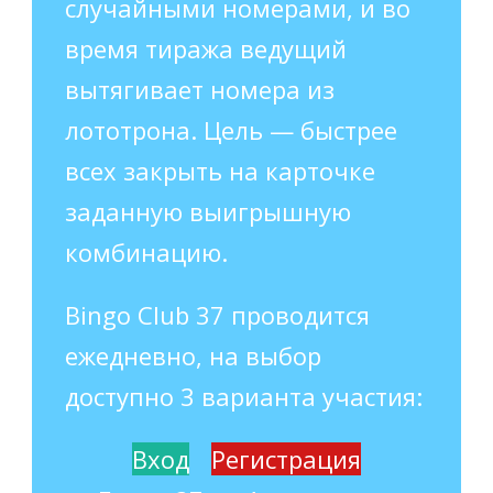
случайными номерами, и во
время тиража ведущий
вытягивает номера из
лототрона. Цель — быстрее
всех закрыть на карточке
заданную выигрышную
комбинацию.
Bingo Club 37 проводится
ежедневно, на выбор
доступно 3 варианта участия:
Вход
Регистрация