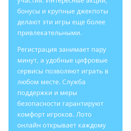
бонусы и крупные джекпоты
делают эти игры еще более
привлекательными.
Регистрация занимает пару
минут, а удобные цифровые
сервисы позволяют играть в
любом месте. Служба
поддержки и меры
безопасности гарантируют
комфорт игроков. Лото
онлайн открывает каждому