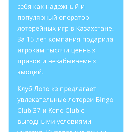
себя как надежный и
популярный оператор
лотерейных игр в Казахстане.
За 15 лет компания подарила
игрокам тысячи ценных
призов и незабываемых
эмоций.
Клуб Лото кз предлагает
увлекательные лотереи Bingo
Club 37 и Keno Club с
выгодными условиями
участия. Интересные акции,