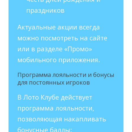
праздников
Актуальные акции всегда
можно посмотреть на сайте
или в разделе «Промо»
мобильного приложения.
Программа лояльности и бонусы
для постоянных игроков
В Лото Клубе действует
программа лояльности,
позволяющая накапливать
бонусные баллы: