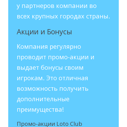
у партнеров компании во
всех крупных городах страны.
Акции и Бонусы
Компания регулярно
проводит промо-акции и
выдает бонусы своим
игрокам. Это отличная
возможность получить
дополнительные
преимущества!
Промо-акции Loto Club