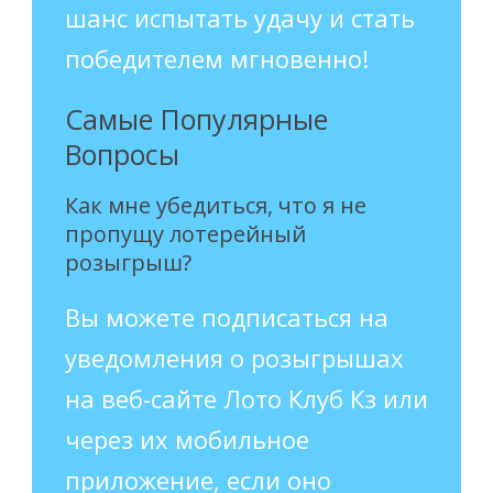
шанс испытать удачу и стать
победителем мгновенно!
Самые Популярные
Вопросы
Как мне убедиться, что я не
пропущу лотерейный
розыгрыш?
Вы можете подписаться на
уведомления о розыгрышах
на веб-сайте Лото Клуб Кз или
через их мобильное
приложение, если оно