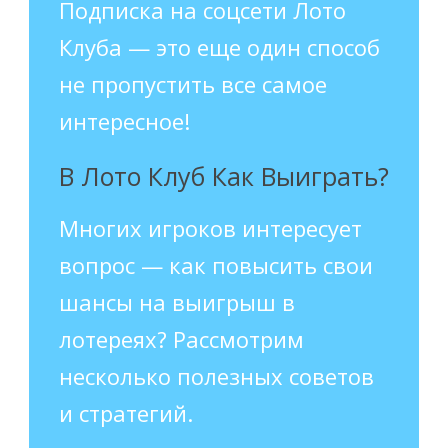
Подписка на соцсети Лото
Клуба — это еще один способ
не пропустить все самое
интересное!
В Лото Клуб Как Выиграть?
Многих игроков интересует
вопрос — как повысить свои
шансы на выигрыш в
лотереях? Рассмотрим
несколько полезных советов
и стратегий.