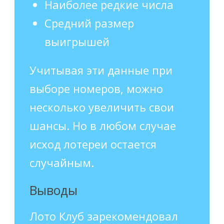
Наиболее редкие числа
Средний размер
выигрышей
Учитывая эти данные при
выборе номеров, можно
несколько увеличить свои
шансы. Но в любом случае
исход лотереи остается
случайным.
Выводы
Лото Клуб зарекомендовал