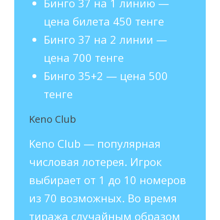
Бинго 37 на 1 линию —
цена билета 450 тенге
Бинго 37 на 2 линии —
цена 700 тенге
Бинго 35+2 — цена 500
тенге
Keno Club
Keno Club — популярная
числовая лотерея. Игрок
выбирает от 1 до 10 номеров
из 70 возможных. Во время
тиража случайным образом