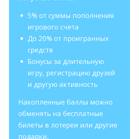
5% от суммы пополнения
игрового счета
До 20% от проигранных
средств
Бонусы за длительную
игру, регистрацию друзей
и другую активность
Накопленные баллы можно
обменять на бесплатные
билеты в лотереи или другие
подарки.